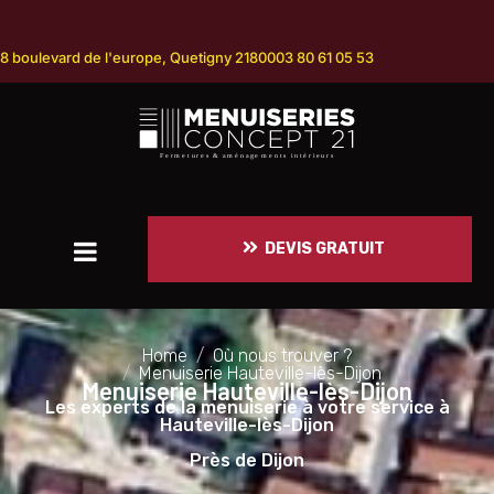
8 boulevard de l'europe, Quetigny 21800
03 80 61 05 53
DEVIS GRATUIT
Home
Où nous trouver ?
Menuiserie Hauteville-lès-Dijon
Menuiserie Hauteville-lès-Dijon
Les experts de la menuiserie à votre service à
Hauteville-lès-Dijon
Près de Dijon