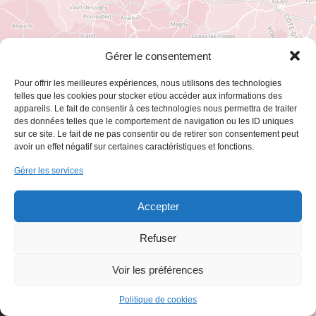
Gérer le consentement
Pour offrir les meilleures expériences, nous utilisons des technologies
telles que les cookies pour stocker et/ou accéder aux informations des
appareils. Le fait de consentir à ces technologies nous permettra de traiter
des données telles que le comportement de navigation ou les ID uniques
sur ce site. Le fait de ne pas consentir ou de retirer son consentement peut
Zones d'interventions
avoir un effet négatif sur certaines caractéristiques et fonctions.
Que vous envisagiez de restaurer une maison
Gérer les services
en pierre, une ferme ancienne ou de moderniser
un appartement ancien, sur Hauteville-lès-
Accepter
Dijon, nos spécialistes de la pose vous
accompagnent pour transformer votre intérieur
Refuser
& votre extérieur en harmonie avec vos
préférences et le caractère de votre bien
Voir les préférences
immobilier.
Politique de cookies